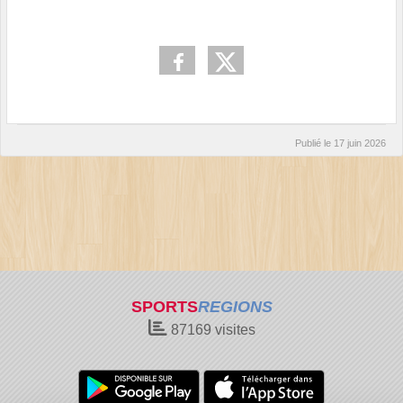
Publié le
17 juin 2026
SPORTS
REGIONS
87169
visites