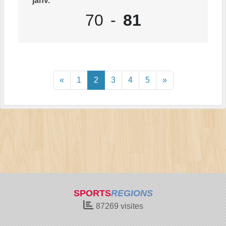
janv.
70
-
81
«
1
2
3
4
5
»
SPORTS
REGIONS
87269
visites