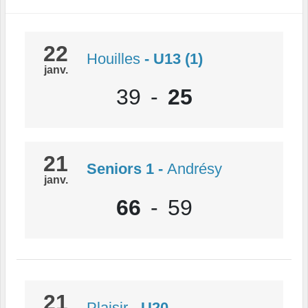
22
Houilles
- U13 (1)
janv.
39
-
25
21
Seniors 1
-
Andrésy
janv.
66
-
59
21
Plaisir
- U20