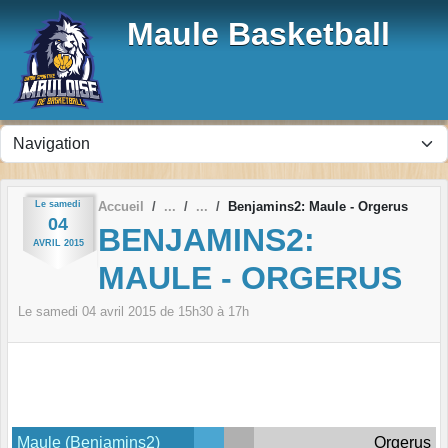
Panneau de gestion des cookies
Maule Basketball
Le
samedi
Accueil
Benjamins2: Maule - Orgerus
04
BENJAMINS2:
AVRIL
2015
MAULE - ORGERUS
Le
samedi
04
avril
2015
de 15h30 à 17h
Maule (Benjamins2)
Orgerus