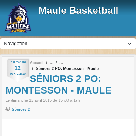
Panneau de gestion des cookies
Maule Basketball
Le
dimanche
Accueil
12
Séniors 2 PO: Montesson - Maule
AVRIL
2015
SÉNIORS 2 PO:
MONTESSON - MAULE
Le
dimanche
12
avril
2015
de 15h30 à 17h
Séniors 2