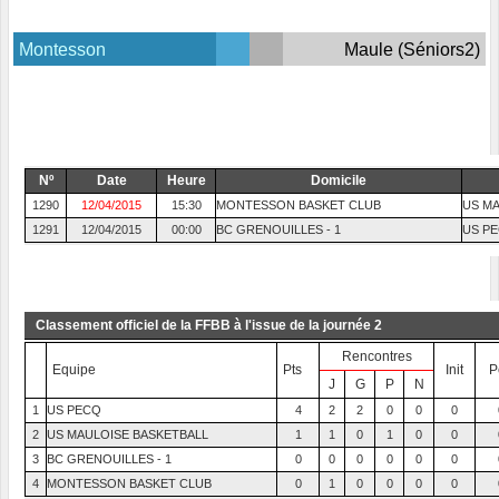
Montesson
Maule (Séniors2)
Nº
Date
Heure
Domicile
1290
12/04/2015
15:30
MONTESSON BASKET CLUB
US MA
1291
12/04/2015
00:00
BC GRENOUILLES - 1
US P
Classement officiel de la FFBB à l'issue de la journée 2
Rencontres
Equipe
Pts
Init
P
J
G
P
N
1
US PECQ
4
2
2
0
0
0
2
US MAULOISE BASKETBALL
1
1
0
1
0
0
3
BC GRENOUILLES - 1
0
0
0
0
0
0
4
MONTESSON BASKET CLUB
0
1
0
0
0
0