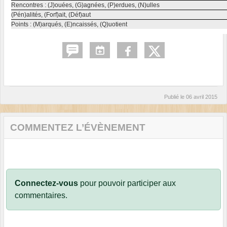
Rencontres : (J)ouées, (G)agnées, (P)erdues, (N)ulles
(Pén)alités, (Forf)ait, (Déf)aut
Points : (M)arqués, (E)ncaissés, (Q)uotient
Publié le
06 avril 2015
COMMENTEZ L’ÉVÈNEMENT
Connectez-vous
pour pouvoir participer aux
commentaires.