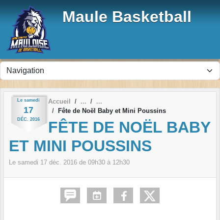
Panneau de gestion des cookies
Maule Basketball
Le
samedi
Accueil
17
Fête de Noël Baby et Mini Poussins
DÉC.
2016
FÊTE DE NOËL BABY
ET MINI POUSSINS
Le
samedi
17
déc.
2016
de 09h30 à 12h30