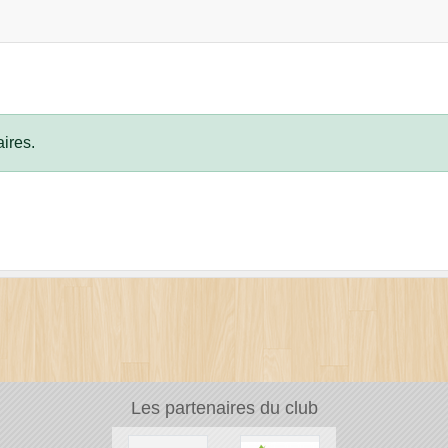
ires.
Les partenaires du club