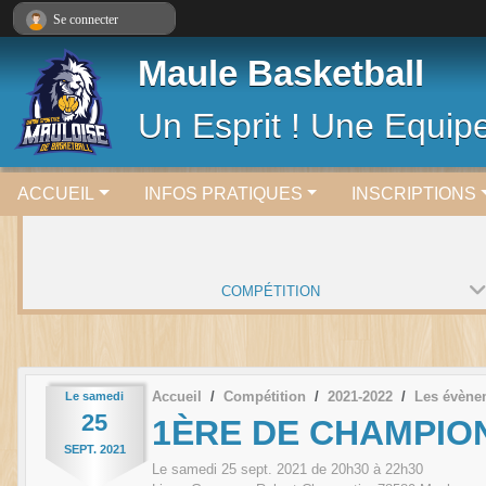
Panneau de gestion des cookies
Se connecter
Maule Basketball
Un Esprit ! Une Equipe
ACCUEIL
INFOS PRATIQUES
INSCRIPTIONS
COMPÉTITION
Accueil
Compétition
2021-2022
Les évène
Le
samedi
25
1ÈRE DE CHAMPION
SEPT.
2021
Le
samedi
25
sept.
2021
de 20h30 à 22h30