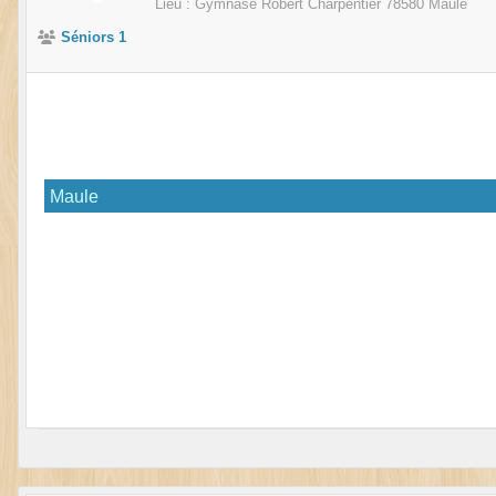
Lieu :
Gymnase Robert Charpentier
78580
Maule
Séniors 1
Maule