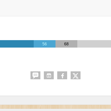
56
68