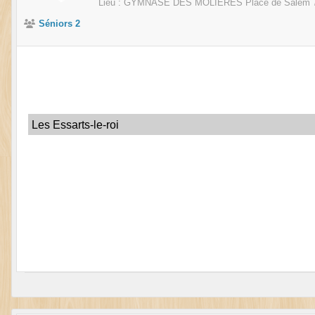
Lieu :
GYMNASE DES MOLIERES Place de Salem
Séniors 2
Les Essarts-le-roi