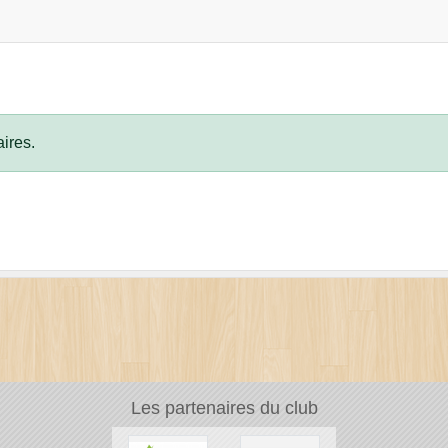
ires.
Les partenaires du club