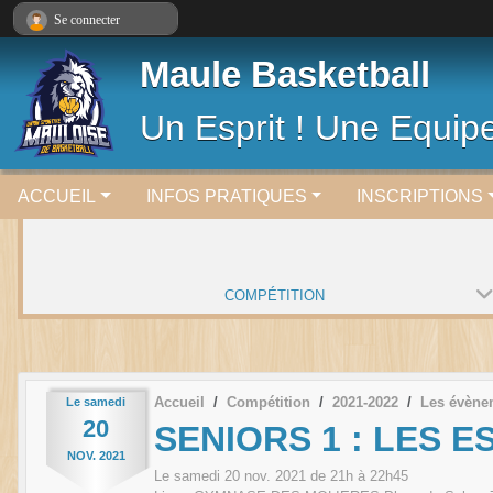
Panneau de gestion des cookies
Se connecter
Maule Basketball
Un Esprit ! Une Equipe
ACCUEIL
INFOS PRATIQUES
INSCRIPTIONS
COMPÉTITION
Accueil
Compétition
2021-2022
Les évène
Le
samedi
20
SENIORS 1 : LES E
NOV.
2021
Le
samedi
20
nov.
2021
de 21h à 22h45