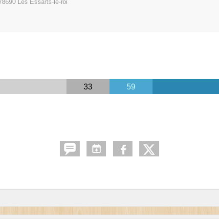
78690
Les Essarts-le-roi
33
59