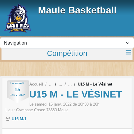
Panneau de gestion des cookies
Maule Basketball
Compétition
Le
samedi
Accueil
U15 M - Le Vésinet
15
U15 M - LE VÉSINET
JANV.
2022
Le
samedi
15
janv.
2022
de 18h30 à 20h
Lieu :
Gymnase Cosec
78580
Maule
U15 M-1