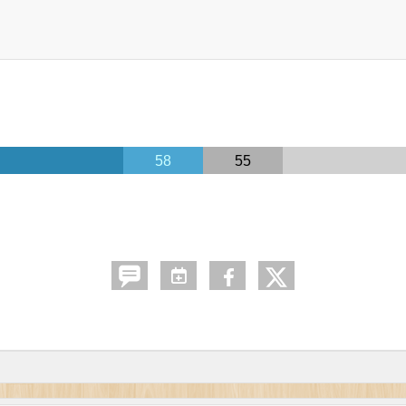
58
55