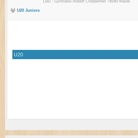
Lieu :
Gymnase Robert Charpentier
78580
Maule
U20 Juniors
U20