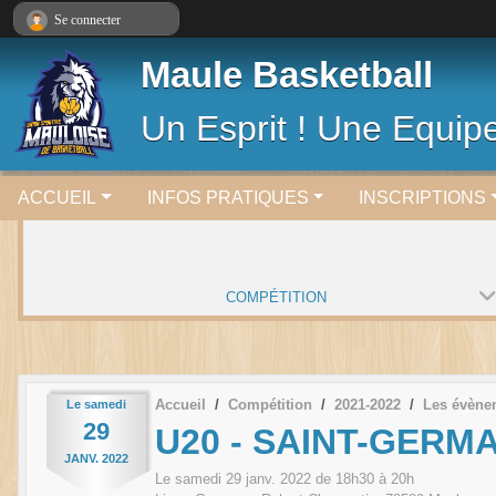
Panneau de gestion des cookies
Se connecter
Maule Basketball
Un Esprit ! Une Equipe
ACCUEIL
INFOS PRATIQUES
INSCRIPTIONS
COMPÉTITION
Accueil
Compétition
2021-2022
Les évène
Le
samedi
29
U20 - SAINT-GERM
JANV.
2022
Le
samedi
29
janv.
2022
de 18h30 à 20h