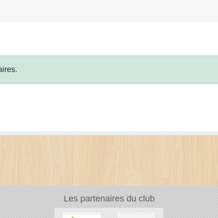
ires.
Les partenaires du club