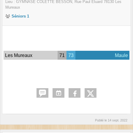
Lieu :
GYMNASE COLETTE BESSON, Rue Paul Éluard
78130
Les
Mureaux
Séniors 1
Les Mureaux
71
73
Maule
Publié le
14 sept. 2022