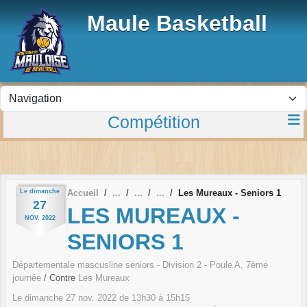
Panneau de gestion des cookies
Maule Basketball
Compétition
Le
dimanche
Accueil
Les Mureaux - Seniors 1
27
LES MUREAUX -
NOV.
2022
SENIORS 1
Départementale mascusline seniors - Division 2 - Poule A, 7ème
journée
/ Contre
Les Mureaux
Le
dimanche
27
nov.
2022
de 13h30 à 15h15