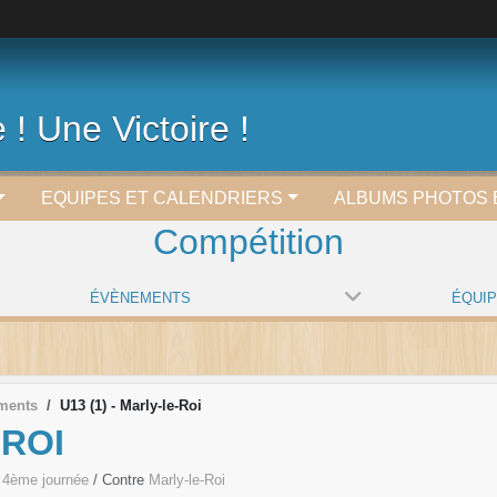
 ! Une Victoire !
EQUIPES ET CALENDRIERS
ALBUMS PHOTOS 
Compétition
ÉVÈNEMENTS
ÉQUI
ments
U13 (1) - Marly-le-Roi
-ROI
, 4ème journée
/ Contre
Marly-le-Roi