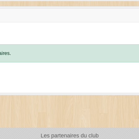
ires.
Les partenaires du club