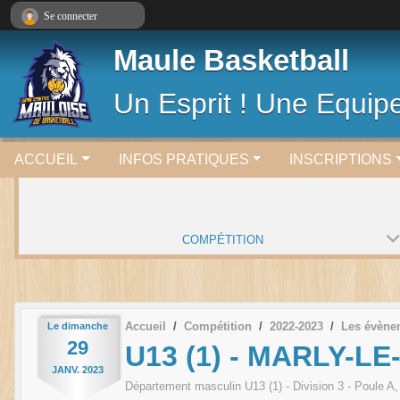
Panneau de gestion des cookies
Se connecter
Maule Basketball
Un Esprit ! Une Equipe
ACCUEIL
INFOS PRATIQUES
INSCRIPTIONS
COMPÉTITION
Accueil
Compétition
2022-2023
Les évène
Le
dimanche
29
U13 (1) - MARLY-LE
JANV.
2023
Département masculin U13 (1) - Division 3 - Poule A