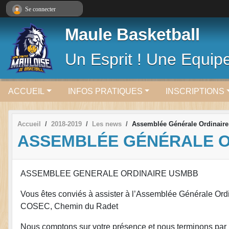
Panneau de gestion des cookies
Se connecter
Maule Basketball
Un Esprit ! Une Equipe
ACCUEIL
INFOS PRATIQUES
INSCRIPTIONS
Accueil
2018-2019
Les news
Assemblée Générale Ordinair
ASSEMBLÉE GÉNÉRALE O
ASSEMBLEE GENERALE ORDINAIRE USMBB
Vous êtes conviés à assister à l’Assemblée Générale Or
COSEC, Chemin du Radet
Nous comptons sur votre présence et nous terminons par u