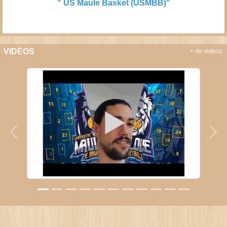
" US Maule Basket (USMBB)"
VIDÉOS
+ de videos
Précedent
Sui