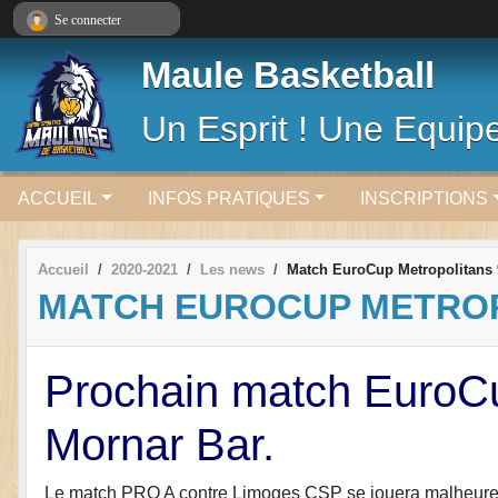
Panneau de gestion des cookies
Se connecter
Maule Basketball
Un Esprit ! Une Equipe
ACCUEIL
INFOS PRATIQUES
INSCRIPTIONS
Accueil
2020-2021
Les news
Match EuroCup Metropolitans 
MATCH EUROCUP METROP
Prochain match EuroCu
Mornar Bar.
Le match PRO A contre Limoges CSP se jouera malheureu