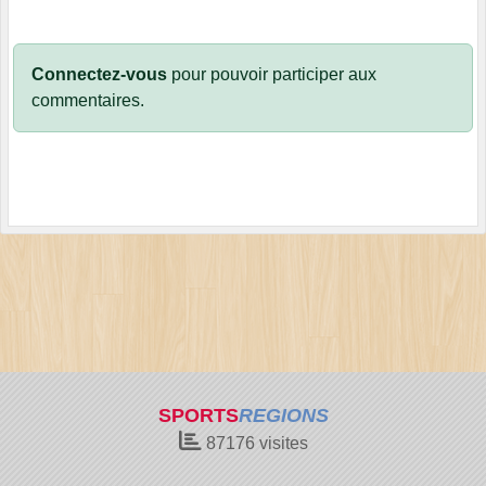
Connectez-vous
pour pouvoir participer aux
commentaires.
SPORTS
REGIONS
87176
visites